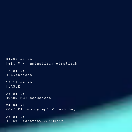
04—06 04 26
Teil 9 – Fantastisch elastisch
12 04 26
Rillendisco
18—19 04 26
TEASER
23 04 26
BOARDING: cequences
24 04 26
KONZERT: Goldy.mp3 ✕ doubtboy
26 04 26
RE 50: säXXtasy ✕ OHRbit