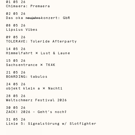
01 05 26
Chimaera: Premaera
02 05 26
Das oka n̶̶e̶̶u̶̶j̶̶a̶̶h̶̶r̶̶s̶konzert: GbR
08 05 26
Lipsius Vibes
09 05 26
TOLERAVE: Toleride Afterparty
14 05 26
Himmelfahrt ✕ Lust & Laune
15 05 26
Sachsentrance ✕ TK4K
21 05 26
BOARDING: tabulos
24 05 26
objekt klein a ✕ Nachti
28 05 26
Weltschmerz Festival 2026
30 05 26
ZACK! 2026 – Geht’s noch?
31 05 26
Linie 5: Signalstörung w/ Slotfighter