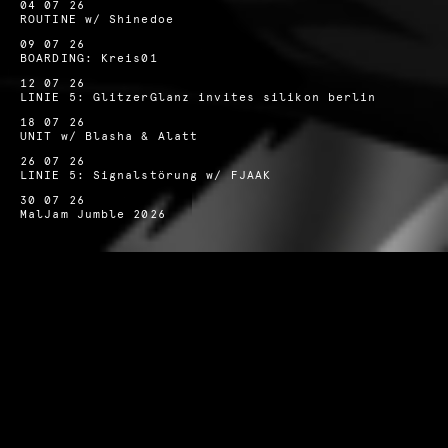
04 07 26
ROUTINE w/ Shinedoe
09 07 26
BOARDING: Kreis01
12 07 26
LINIE 5: GlitzerGlanz invites silikon berlin
18 07 26
UNIT w/ Blasha & Alatt
26 07 26
LINIE 5: Signalstörung w/ FJAAK
30 07 26
MalJam Jumble 2026