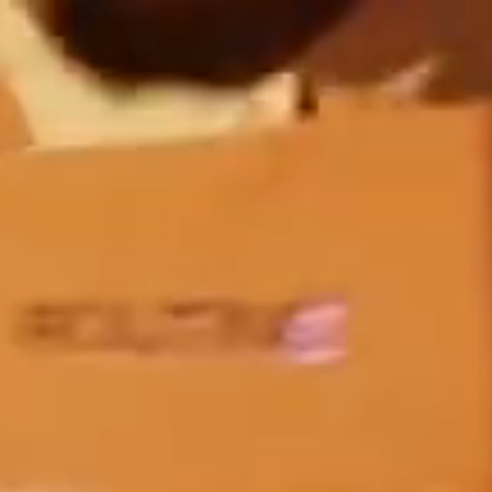
BOARDING: KÜSTENMOB
ROUTINE ✕ DAVE
JUDENHASS UNDERGROUND
RE: FEEDBACK EINLASS-SITUATION
RAPIDE LIQUIDE
LOKALES MAXIMUM