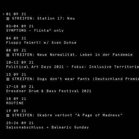
01 09 21
▥ STREIFEN: Station 17: Neu
03—04 09 21
SYMPTOMS – flinta* only
04 09 21
Floppy feiert! w/ Sven Dohse
08 09 21
▥ STREIFEN: Neue Normalität. Leben in der Pandemie
10—12 09 21
Political Art Days 2021 – Fokus: Inklusive Territori
15 09 21
▥ STREIFEN: Dogs don’t wear Pants (Deutschland Premi
17—18 09 21
Dresdner Drum & Bass Festival 2021
18 09 21
ROUTINE
19 09 21
▥ STREIFEN: Okabre vertont “A Page of Madness”
25—26 09 21
Saisonabschluss + Balearic Sunday