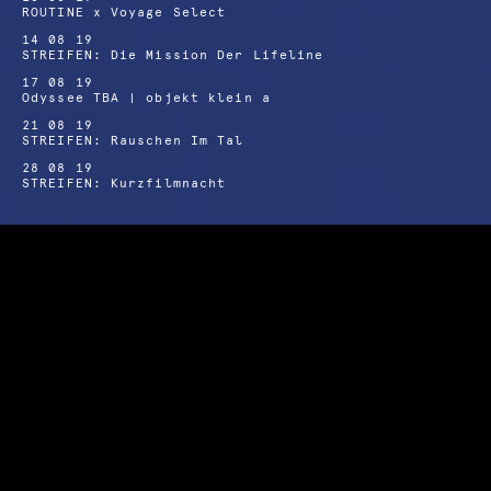
ROUTINE x Voyage Select
14 08 19
STREIFEN: Die Mission Der Lifeline
17 08 19
Odyssee TBA | objekt klein a
21 08 19
STREIFEN: Rauschen Im Tal
28 08 19
STREIFEN: Kurzfilmnacht