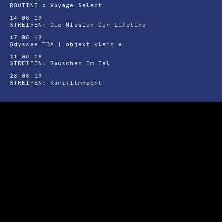
ROUTINE x Voyage Select
14 08 19
STREIFEN: Die Mission Der Lifeline
17 08 19
Odyssee TBA | objekt klein a
21 08 19
STREIFEN: Rauschen Im Tal
28 08 19
STREIFEN: Kurzfilmnacht